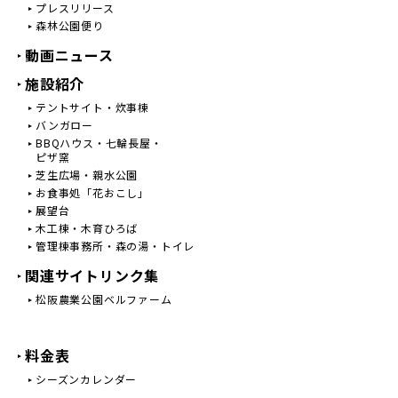
プレスリリース
森林公園便り
動画ニュース
施設紹介
テントサイト・炊事棟
バンガロー
BBQハウス・七輪長屋・
ピザ窯
芝生広場・親水公園
お食事処「花おこし」
展望台
木工棟・木育ひろば
管理棟事務所・森の湯・トイレ
関連サイトリンク集
松阪農業公園ベルファーム
料金表
シーズンカレンダー