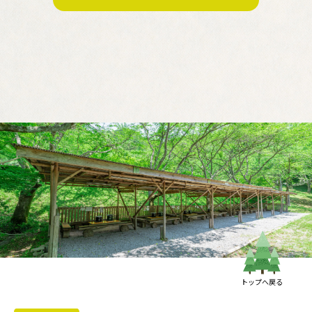
テントサイト・炊事棟
バンガロー
BBQハウス・七輪長屋・ピザ窯
芝生広場・親水公園
お食事処「花おこし」
展望台
木工棟・木育ひろば
管理棟事務所・森の湯・トイレ
トップへ戻る