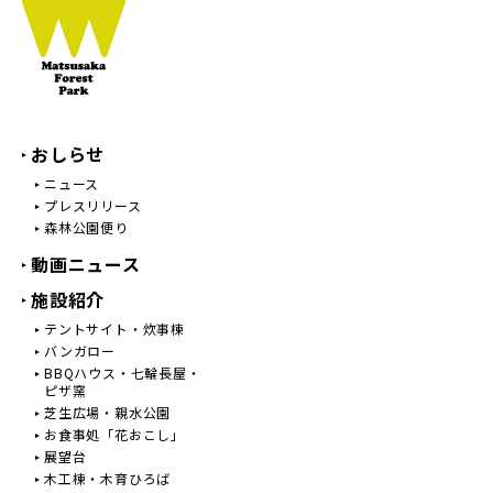
おしらせ
ニュース
プレスリリース
森林公園便り
動画ニュース
施設紹介
テントサイト・炊事棟
バンガロー
BBQハウス・七輪長屋・
ピザ窯
芝生広場・親水公園
お食事処「花おこし」
展望台
木工棟・木育ひろば