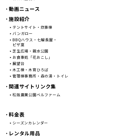
動画ニュース
施設紹介
テントサイト・炊事棟
バンガロー
BBQハウス・七輪長屋・
ピザ窯
芝生広場・親水公園
お食事処「花おこし」
展望台
木工棟・木育ひろば
管理棟事務所・森の湯・トイレ
関連サイトリンク集
松阪農業公園ベルファーム
料金表
シーズンカレンダー
レンタル用品