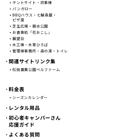
テントサイト・炊事棟
バンガロー
BBQハウス・七輪長屋・
ピザ窯
芝生広場・親水公園
お食事処「花おこし」
展望台
木工棟・木育ひろば
管理棟事務所・森の湯・トイレ
関連サイトリンク集
松阪農業公園ベルファーム
料金表
シーズンカレンダー
レンタル用品
初心者キャンパーさん
応援ガイド
よくある質問