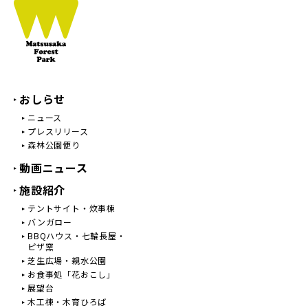
おしらせ
ニュース
プレスリリース
森林公園便り
動画ニュース
施設紹介
テントサイト・炊事棟
バンガロー
BBQハウス・七輪長屋・
ピザ窯
芝生広場・親水公園
お食事処「花おこし」
展望台
木工棟・木育ひろば