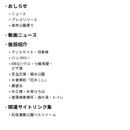
おしらせ
ニュース
プレスリリース
森林公園便り
動画ニュース
施設紹介
テントサイト・炊事棟
バンガロー
BBQハウス・七輪長屋・
ピザ窯
芝生広場・親水公園
お食事処「花おこし」
展望台
木工棟・木育ひろば
管理棟事務所・森の湯・トイレ
関連サイトリンク集
松阪農業公園ベルファーム