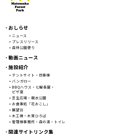
おしらせ
ニュース
プレスリリース
森林公園便り
動画ニュース
施設紹介
テントサイト・炊事棟
バンガロー
BBQハウス・七輪長屋・
ピザ窯
芝生広場・親水公園
お食事処「花おこし」
展望台
木工棟・木育ひろば
管理棟事務所・森の湯・トイレ
関連サイトリンク集