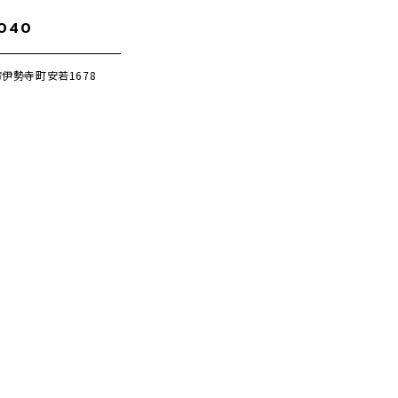
0040
伊勢寺町安若1678