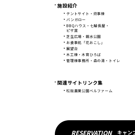
施設紹介
テントサイト・炊事棟
バンガロー
BBQハウス・七輪長屋・
ピザ窯
芝生広場・親水公園
お食事処「花おこし」
展望台
木工棟・木育ひろば
管理棟事務所・森の湯・トイレ
関連サイトリンク集
松阪農業公園ベルファーム
RESERVATION
キャン